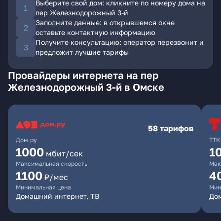
Выберите свой дом: кликните по номеру дома на
пер Железнодорожный 3-й
Заполните данные: в открывшемся окне
оставьте контактную информацию
Получите консультацию: оператор перезвонит и
предложит лучшие тарифы
Провайдеры интернета на пер
Железнодорожный 3-й в Омске
58 тарифов
Дом.ру
ТТК
1000
1
мбит/сек
Максимальная скорость
Мак
1100
4
₽/мес
Минимальная цена
Мин
Домашний интернет, ТВ
Дом