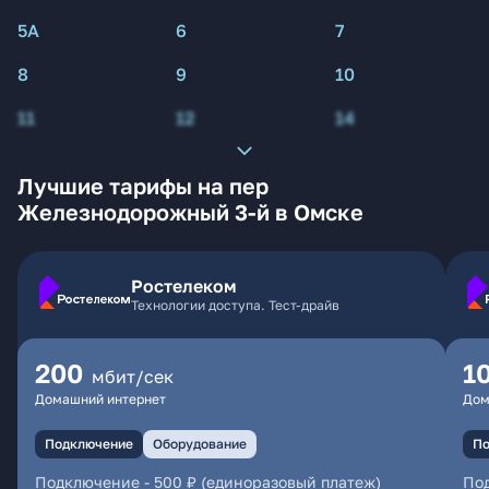
5А
6
7
8
9
10
11
12
14
Лучшие тарифы на пер
Железнодорожный 3-й в Омске
Ростелеком
Технологии доступа. Тест-драйв
200
1
мбит/сек
Домашний интернет
Дом
Подключение
Оборудование
По
Подключение
-
500 ₽ (единоразовый платеж)
По