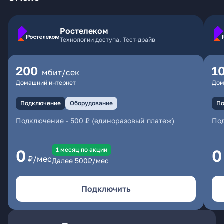
Ростелеком
Технологии доступа. Тест-драйв
200
1
мбит/сек
Домашний интернет
Дом
Подключение
Оборудование
По
Подключение
-
500 ₽ (единоразовый платеж)
По
1 месяц по акции
0
0
₽/мес
Далее
500
₽/мес
Подключить