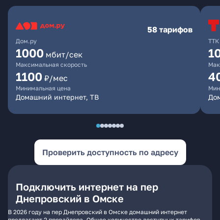
58 тарифов
Дом.ру
ТТК
1000
1
мбит/сек
Максимальная скорость
Мак
1100
4
₽/мес
Минимальная цена
Мин
Домашний интернет, ТВ
Дом
Проверить доступность по адресу
Подключить интернет на пер
Днепровский в Омске
В 2026 году на пер Днепровский в Омске домашний интернет
предлагают 2 провайдера. Общее количество доступных тарифов -