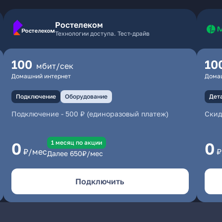
Ростелеком
Технологии доступа. Тест-драйв
100
10
мбит/сек
Домашний интернет
Дома
Подключение
Оборудование
Дет
Подключение
-
500 ₽ (единоразовый платеж)
Скид
1 месяц по акции
0
0
₽/мес
₽
Далее
650
₽/мес
Подключить