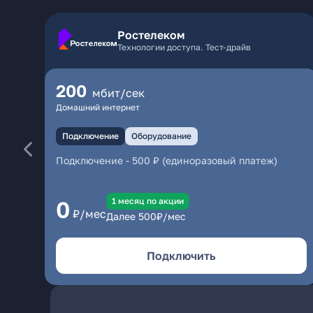
Ростелеком
Технологии доступа. Тест-драйв
200
мбит/сек
Домашний интернет
Подключение
Оборудование
Подключение
-
500 ₽ (единоразовый платеж)
1 месяц по акции
0
₽/мес
Далее
500
₽/мес
Подключить