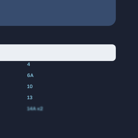
4
6А
10
13
14А к2