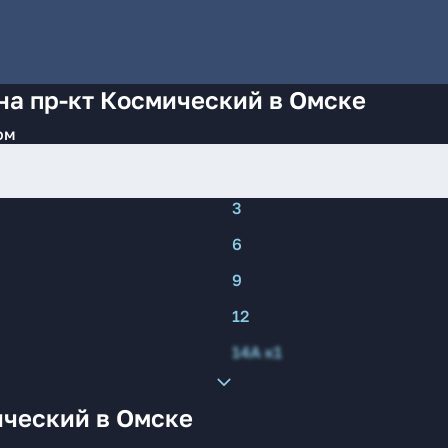
на пр-кт Космический в Омске
ом
3
6
9
12
14А к1
ический в Омске