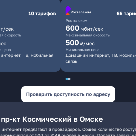
10 тарифов
65 тар
Ростелеком
600
т/сек
мбит/сек
я скорость
Максимальная скорость
500
мес
₽/мес
я цена
Минимальная цена
интернет, ТВ, мобильная
Домашний интернет, ТВ, мобиль
связь
Проверить доступность по адресу
 пр-кт Космический в Омске
 интернет предлагают 6 провайдеров. Общее количество досту
и варьируются от 500 до 3149 рублей в месяц. Подайте заявку