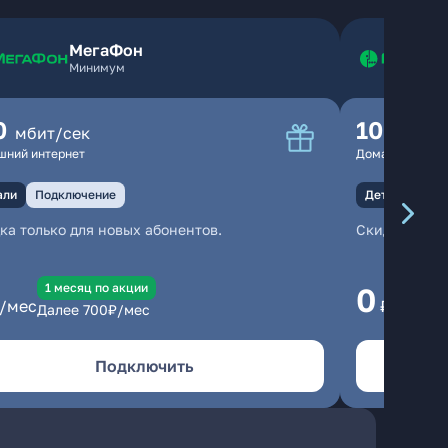
МегаФон
Минимум
0
100
мбит/сек
мбит
шний интернет
Домашний инте
али
Подключение
Детали
Под
ка только для новых абонентов.
Скидка тольк
1 месяц по акции
1
0
/мес
₽/мес
Далее
700
₽/мес
Да
Подключить