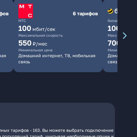
ифов
6 тарифов
МТС
билайн
100
1000
мбит/сек
мби
Максимальная скорость
Максимальная 
550
700
₽/мес
₽/мес
Минимальная цена
Минимальная ц
ная
Домашний интернет, ТВ, мобильная
Домашний инт
связь
связь
пных тарифов - 163. Вы можете выбрать подключение
 на подходящий тариф, учитывая необходимые опции и