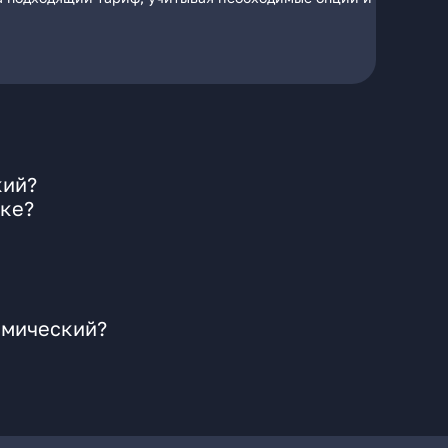
кий?
ске?
смический?