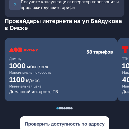
Получите консультацию: оператор перезвонит и
предложит лучшие тарифы
Провайдеры интернета на ул Байдукова
в Омске
58 тарифов
Дом.ру
ТТК
1000
1
мбит/сек
Максимальная скорость
Мак
1100
4
₽/мес
Минимальная цена
Мин
Домашний интернет, ТВ
Дом
Проверить доступность по адресу