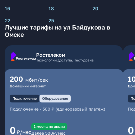
16
18
20
22
25
Лучшие тарифы на ул Байдукова в
Омске
Ростелеком
Технологии доступа. Тест-драйв
200
1
мбит/сек
Домашний интернет
Дом
Подключение
Оборудование
По
Подключение
-
500 ₽ (единоразовый платеж)
По
1 месяц по акции
0
0
₽/мес
Далее
500
₽/мес