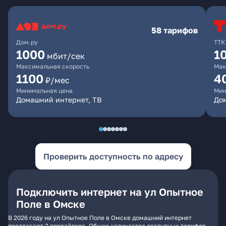
58 тарифов
Дом.ру
ТТК
1000
1
мбит/сек
Максимальная скорость
Мак
1100
4
₽/мес
Минимальная цена
Мин
Домашний интернет, ТВ
Дом
Проверить доступность по адресу
Подключить интернет на ул Опытное
Поле в Омске
В 2026 году на ул Опытное Поле в Омске домашний интернет
предлагают 2 провайдера. Общее количество доступных тарифов -