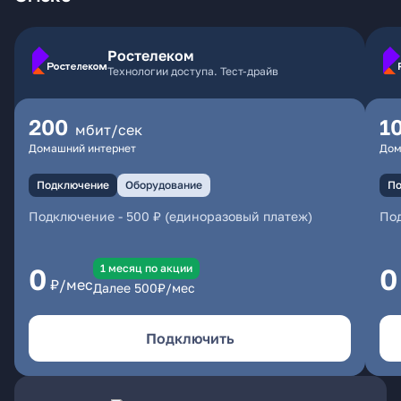
Ростелеком
Технологии доступа. Тест-драйв
200
1
мбит/сек
Домашний интернет
Дом
Подключение
Оборудование
По
Подключение
-
500 ₽ (единоразовый платеж)
По
1 месяц по акции
0
0
₽/мес
Далее
500
₽/мес
Подключить