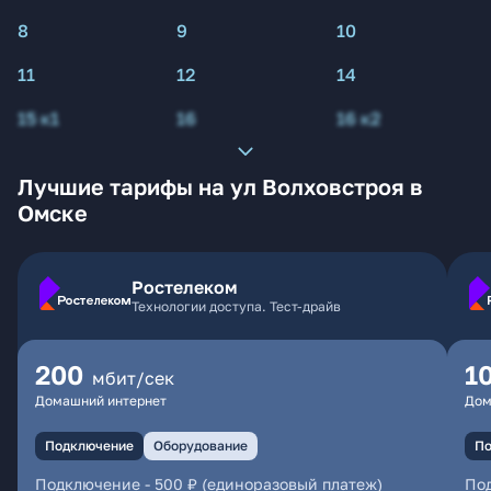
8
9
10
11
12
14
15 к1
16
16 к2
Лучшие тарифы на ул Волховстроя в
Омске
Ростелеком
Технологии доступа. Тест-драйв
200
1
мбит/сек
Домашний интернет
Дом
Подключение
Оборудование
По
Подключение
-
500 ₽ (единоразовый платеж)
По