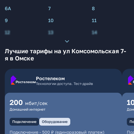
6А
7
8
9
10
11
12
13
14
Лучшие тарифы на ул Комсомольская 7-
я в Омске
Ростелеком
Технологии доступа. Тест-драйв
200
1
мбит/сек
Домашний интернет
Дом
Подключение
Оборудование
По
Подключение
-
500 ₽ (единоразовый платеж)
По