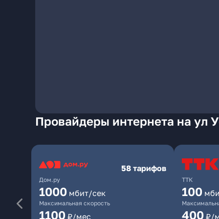
Провайдеры интернета на ул У
58 тарифов
Дом.ру
ТТК
1000
100
мбит/сек
мби
Максимальная скорость
Максимальна
1100
400
₽/мес
₽/