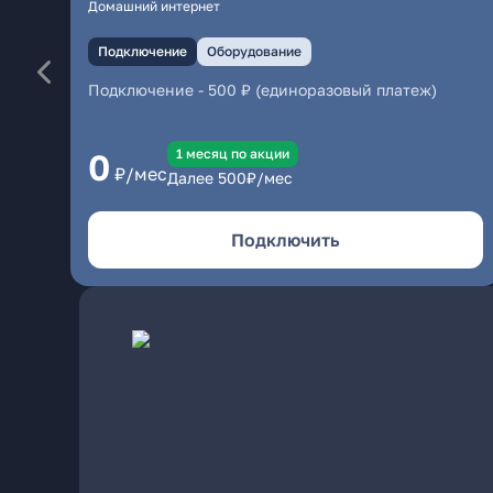
Домашний интернет
Подключение
Оборудование
Подключение
-
500 ₽ (единоразовый платеж)
1 месяц по акции
0
₽/мес
Далее
500
₽/мес
Подключить