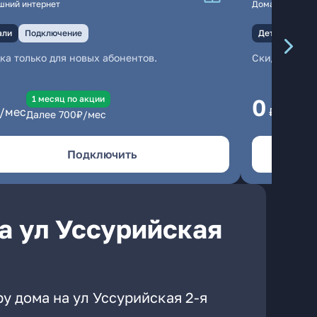
шний интернет
Домашний инте
али
Подключение
Детали
Под
ка только для новых абонентов.
Скидка тольк
1 месяц по акции
1
0
/мес
₽/мес
Далее
700
₽/мес
Да
Подключить
а ул Уссурийская
у дома на ул Уссурийская 2-я