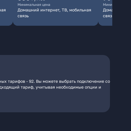
Минимальная цена
Минимальная ц
ная
Домашний интернет, ТВ, мобильная
Домашний инт
связь
связь
ных тарифов - 92. Вы можете выбрать подключение со
подходящий тариф, учитывая необходимые опции и