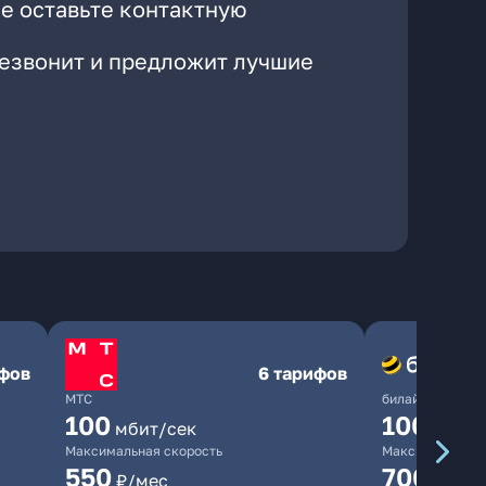
е оставьте контактную
резвонит и предложит лучшие
ифов
6 тарифов
МТС
билайн
100
1000
мбит/сек
мби
Максимальная скорость
Максимальная 
550
700
₽/мес
₽/мес