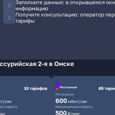
Заполните данные: в открывшемся окн
информацию
Получите консультацию: оператор пе
тарифы
ссурийская 2-я в Омске
10 тарифов
65 тар
Ростелеком
600
т/сек
мбит/сек
я скорость
Максимальная скорость
500
мес
₽/мес