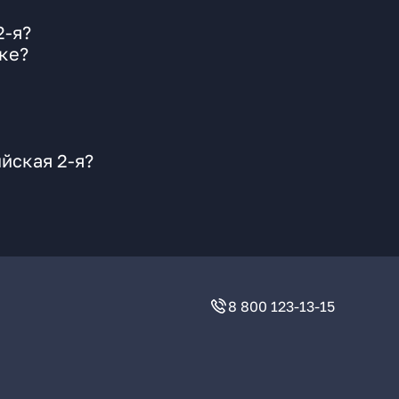
2-я?
ке?
йская 2-я?
8 800 123-13-15