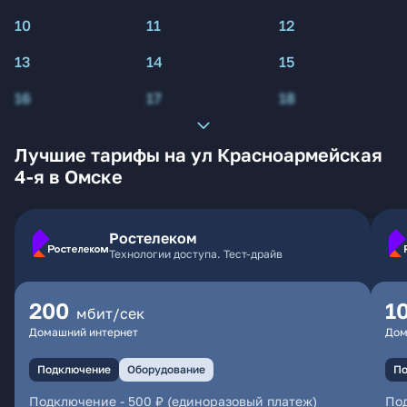
10
11
12
13
14
15
16
17
18
Лучшие тарифы на ул Красноармейская
4-я в Омске
Ростелеком
Технологии доступа. Тест-драйв
200
1
мбит/сек
Домашний интернет
Дом
Подключение
Оборудование
По
Подключение
-
500 ₽ (единоразовый платеж)
По