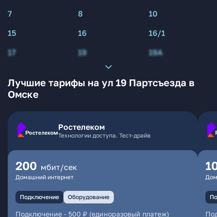
7
8
10
15
16
16/1
17
19
19А
Лучшие тарифы на ул 19 Партсъезда в
Омске
Ростелеком
Технологии доступа. Тест-драйв
200
1
мбит/сек
Домашний интернет
Дом
Подключение
Оборудование
По
Подключение
-
500 ₽ (единоразовый платеж)
По