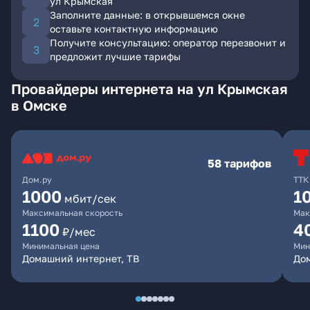
ул Крымская
Заполните данные: в открывшемся окне
оставьте контактную информацию
Получите консультацию: оператор перезвонит и
предложит лучшие тарифы
Провайдеры интернета на ул Крымская
в Омске
58 тарифов
Дом.ру
ТТК
1000
1
мбит/сек
Максимальная скорость
Мак
1100
4
₽/мес
Минимальная цена
Мин
Домашний интернет, ТВ
Дом