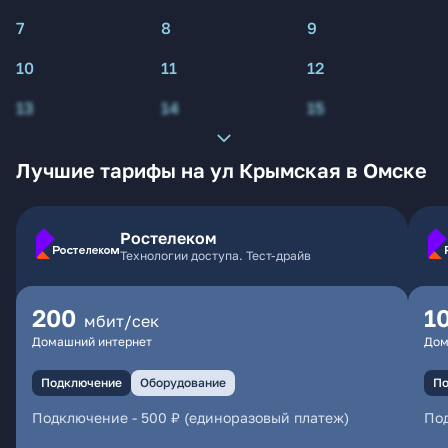
7
8
9
10
11
12
13
14
15
Лучшие тарифы на ул Крымская в Омске
Ростелеком
Технологии доступа. Тест-драйв
200
1
мбит/сек
Домашний интернет
Дом
Подключение
Оборудование
По
Подключение
-
500 ₽ (единоразовый платеж)
По