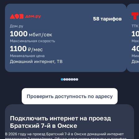
58 тарифов
Дом.ру
ТТК
1000
1
мбит/сек
Максимальная скорость
Мак
1100
4
₽/мес
Минимальная цена
Мин
Домашний интернет, ТВ
Дом
Проверить доступность по адресу
Подключить интернет на проезд
Братский 7-й в Омске
В 2026 году на проезд Братский 7-й в Омске домашний интернет
предлагают 2 провайдера. Общее количество доступных тарифов -