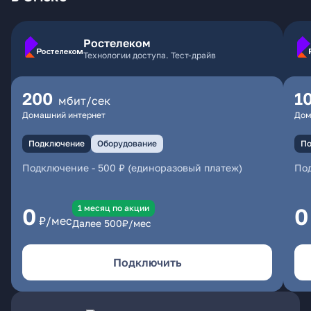
Ростелеком
Технологии доступа. Тест-драйв
200
1
мбит/сек
Домашний интернет
Дом
Подключение
Оборудование
По
Подключение
-
500 ₽ (единоразовый платеж)
По
1 месяц по акции
0
0
₽/мес
Далее
500
₽/мес
Подключить