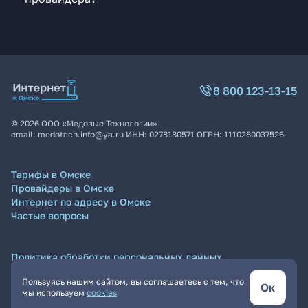
8 800 123-13-15
©
2026
ООО «Медовые Технологии»
email:
medotech.info@ya.ru
ИНН:
0278180571
ОГРН:
1110280037526
Тарифы в Омске
Провайдеры в Омске
Интернет по адресу в Омске
Частые вопросы
Политика обработки персональных данных
Согласие на обработку персональных данных
Пользуясь нашим сайтом, вы соглашаетесь с тем, что
Пользовательское соглашение
Ок
мы используем
cookies