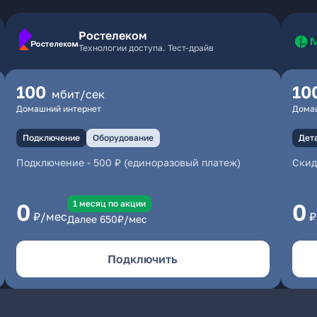
Ростелеком
Технологии доступа. Тест-драйв
100
10
мбит/сек
Домашний интернет
Дома
Подключение
Оборудование
Дет
Подключение
-
500 ₽ (единоразовый платеж)
Скид
1 месяц по акции
0
0
₽/мес
₽
Далее
650
₽/мес
Подключить