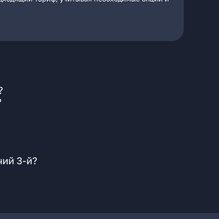
?
?
чий 3-й?