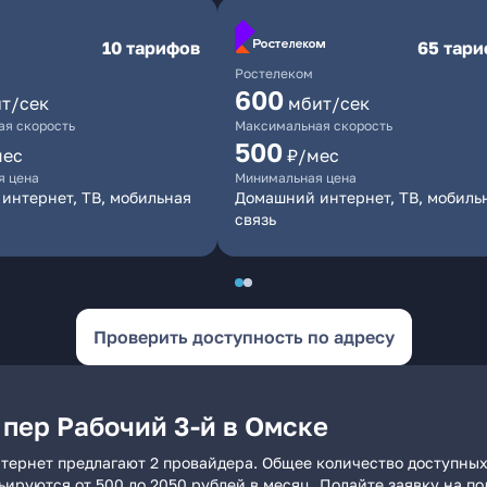
10 тарифов
65 тар
Ростелеком
600
т/сек
мбит/сек
я скорость
Максимальная скорость
500
мес
₽/мес
я цена
Минимальная цена
интернет, ТВ, мобильная
Домашний интернет, ТВ, мобиль
связь
Проверить доступность по адресу
пер Рабочий 3-й в Омске
нтернет предлагают 2 провайдера. Общее количество доступных
рьируются от 500 до 2050 рублей в месяц. Подайте заявку на 