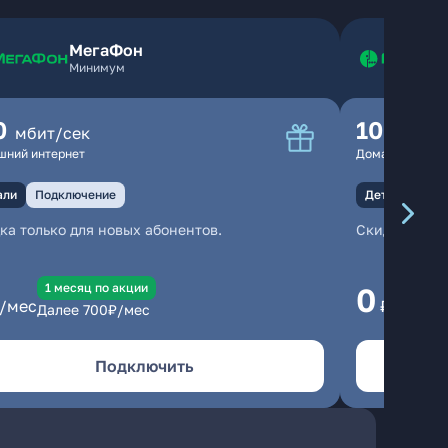
МегаФон
Минимум
0
100
мбит/сек
мбит
шний интернет
Домашний инте
али
Подключение
Детали
Под
ка только для новых абонентов.
Скидка тольк
1 месяц по акции
1
0
/мес
₽/мес
Далее
700
₽/мес
Да
Подключить