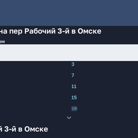
на пер Рабочий 3-й в Омске
ом
3
7
11
15
19
 3-й в Омске