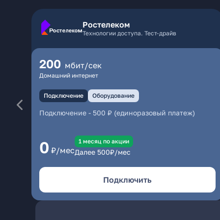
Ростелеком
Технологии доступа. Тест-драйв
200
мбит/сек
Домашний интернет
Подключение
Оборудование
Подключение
-
500 ₽ (единоразовый платеж)
1 месяц по акции
0
₽/мес
Далее
500
₽/мес
Подключить