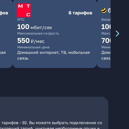
ифов
6 тарифов
МТС
билайн
100
1000
мбит/сек
мби
Максимальная скорость
Максимальная 
550
700
₽/мес
₽/мес
Минимальная цена
Минимальная ц
ная
Домашний интернет, ТВ, мобильная
Домашний инт
связь
связь
 тарифов - 92. Вы можете выбрать подключение со
подходящий тариф, учитывая необходимые опции и