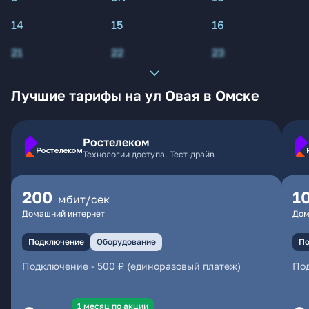
14
15
16
21
22
23
Лучшие тарифы на ул Овая в Омске
Ростелеком
Технологии доступа. Тест-драйв
200
1
мбит/сек
Домашний интернет
Дом
Подключение
Оборудование
По
Подключение
-
500 ₽ (единоразовый платеж)
По
1 месяц по акции