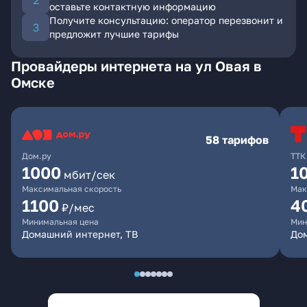
оставьте контактную информацию
Получите консультацию: оператор перезвонит и
предложит лучшие тарифы
Провайдеры интернета на ул Овая в
Омске
58 тарифов
Дом.ру
ТТК
1000
1
мбит/сек
Максимальная скорость
Мак
1100
4
₽/мес
Минимальная цена
Мин
Домашний интернет, ТВ
Дом