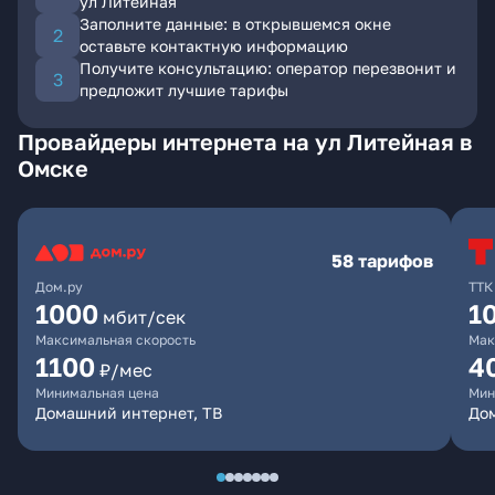
ул Литейная
Заполните данные: в открывшемся окне
оставьте контактную информацию
Получите консультацию: оператор перезвонит и
предложит лучшие тарифы
Провайдеры интернета на ул Литейная в
Омске
58 тарифов
Дом.ру
ТТК
1000
1
мбит/сек
Максимальная скорость
Мак
1100
4
₽/мес
Минимальная цена
Мин
Домашний интернет, ТВ
Дом