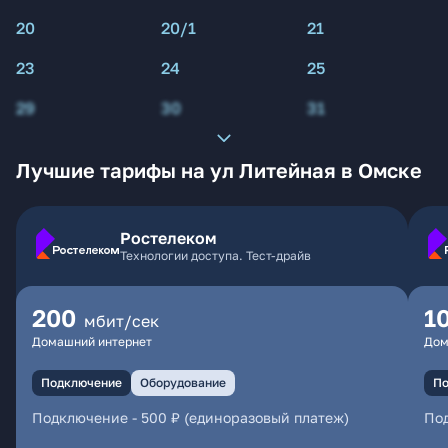
20
20/1
21
23
24
25
29
30
31
Лучшие тарифы на ул Литейная в Омске
Ростелеком
Технологии доступа. Тест-драйв
200
1
мбит/сек
Домашний интернет
Дом
Подключение
Оборудование
По
Подключение
-
500 ₽ (единоразовый платеж)
По