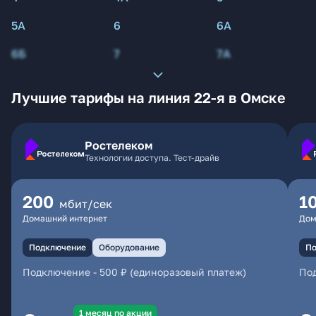
5А
6
6А
6Б
7
7А
Лучшие тарифы на линия 22-я в Омске
Ростелеком
Технологии доступа. Тест-драйв
200
1
мбит/сек
Домашний интернет
Дом
Подключение
Оборудование
По
Подключение
-
500 ₽ (единоразовый платеж)
По
1 месяц по акции