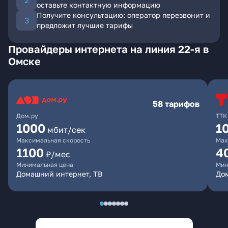
оставьте контактную информацию
Получите консультацию: оператор перезвонит и
предложит лучшие тарифы
Провайдеры интернета на линия 22-я в
Омске
58 тарифов
Дом.ру
ТТК
1000
1
мбит/сек
Максимальная скорость
Мак
1100
4
₽/мес
Минимальная цена
Мин
Домашний интернет, ТВ
Дом