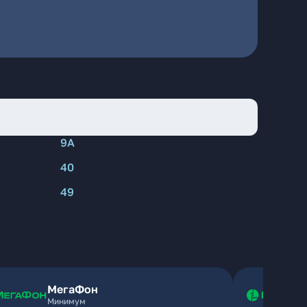
9А
40
49
МегаФон
Минимум