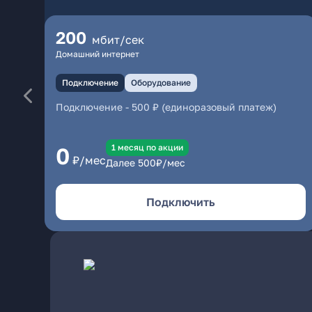
200
мбит/сек
Домашний интернет
Подключение
Оборудование
Подключение
-
500 ₽ (единоразовый платеж)
1 месяц по акции
0
₽/мес
Далее
500
₽/мес
Подключить