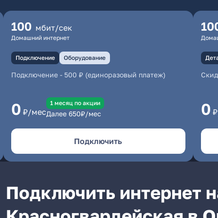
100
10
мбит/сек
Домашний интернет
Дома
Подключение
Оборудование
Дет
Подключение
-
500 ₽ (единоразовый платеж)
Скид
1 месяц по акции
0
0
₽/мес
₽
Далее
650
₽/мес
Подключить
Подключить интернет н
Красногвардейская в 