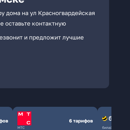
ру дома на ул Красногвардейская
е оставьте контактную
резвонит и предложит лучшие
ифов
6 тарифов
МТС
билайн