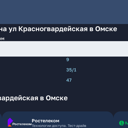
на ул Красногвардейская в Омске
ом
9
35/1
47
вардейская в Омске
Ростелеком
Технологии доступа. Тест-драйв