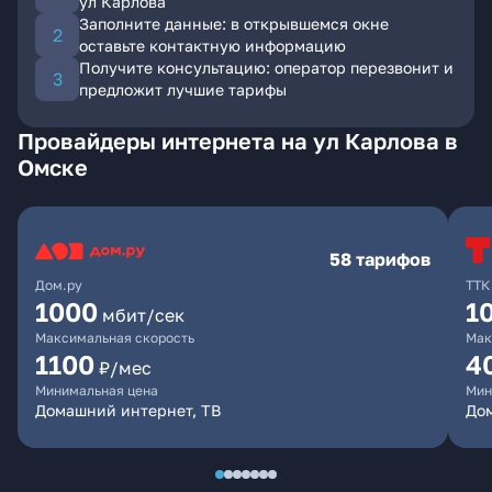
ул Карлова
Заполните данные: в открывшемся окне
оставьте контактную информацию
Получите консультацию: оператор перезвонит и
предложит лучшие тарифы
Провайдеры интернета на ул Карлова в
Омске
58 тарифов
Дом.ру
ТТК
1000
1
мбит/сек
Максимальная скорость
Мак
1100
4
₽/мес
Минимальная цена
Мин
Домашний интернет, ТВ
Дом