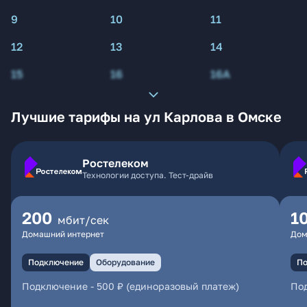
9
10
11
12
13
14
15
16
16А
Лучшие тарифы на ул Карлова в Омске
Ростелеком
Технологии доступа. Тест-драйв
200
1
мбит/сек
Домашний интернет
Дом
Подключение
Оборудование
По
Подключение
-
500 ₽ (единоразовый платеж)
По