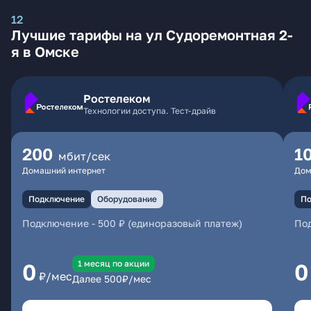
12
Лучшие тарифы на ул Судоремонтная 2-
я в Омске
Ростелеком
Технологии доступа. Тест-драйв
200
1
мбит/сек
Домашний интернет
Дом
Подключение
Оборудование
По
Подключение
-
500 ₽ (единоразовый платеж)
По
1 месяц по акции
0
0
₽/мес
Далее
500
₽/мес