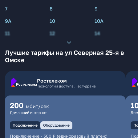
7
8
9
9А
10
10А
11
12
14
Лучшие тарифы на ул Северная 25-я в
Омске
Ростелеком
Технологии доступа. Тест-драйв
200
1
мбит/сек
Домашний интернет
Дом
Подключение
Оборудование
По
Подключение
-
500 ₽ (единоразовый платеж)
По