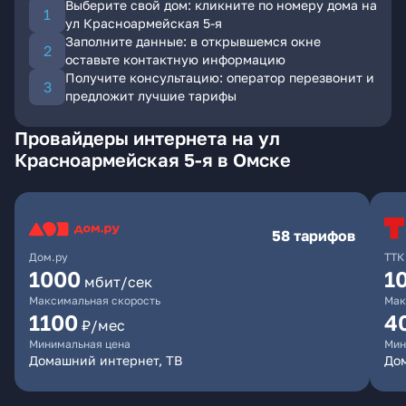
Выберите свой дом: кликните по номеру дома на
ул Красноармейская 5-я
Заполните данные: в открывшемся окне
оставьте контактную информацию
Получите консультацию: оператор перезвонит и
предложит лучшие тарифы
Провайдеры интернета на ул
Красноармейская 5-я в Омске
58 тарифов
Дом.ру
ТТК
1000
1
мбит/сек
Максимальная скорость
Мак
1100
4
₽/мес
Минимальная цена
Мин
Домашний интернет, ТВ
Дом