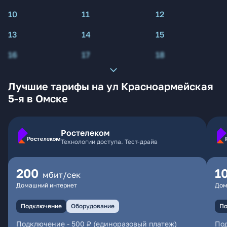
10
11
12
13
14
15
16
17
18
Лучшие тарифы на ул Красноармейская
5-я в Омске
Ростелеком
Технологии доступа. Тест-драйв
200
1
мбит/сек
Домашний интернет
Дом
Подключение
Оборудование
По
Подключение
-
500 ₽ (единоразовый платеж)
По