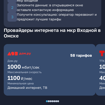
мкр Входной
Заполните данные: в открывшемся окне
оставьте контактную информацию
Получите консультацию: оператор перезвонит и
предложит лучшие тарифы
Провайдеры интернета на мкр Входной в
Омске
58 тарифов
Дом.ру
ТТК
1000
1
мбит/сек
Максимальная скорость
Мак
1100
4
₽/мес
Минимальная цена
Мин
Домашний интернет, ТВ
Дом