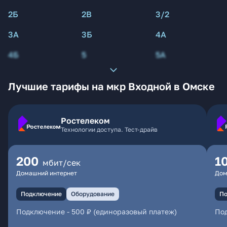
2Б
2В
3/2
3А
3Б
4А
4Б
5
5А
Лучшие тарифы на мкр Входной в Омске
Ростелеком
Технологии доступа. Тест-драйв
200
1
мбит/сек
Домашний интернет
Дом
Подключение
Оборудование
По
Подключение
-
500 ₽ (единоразовый платеж)
По