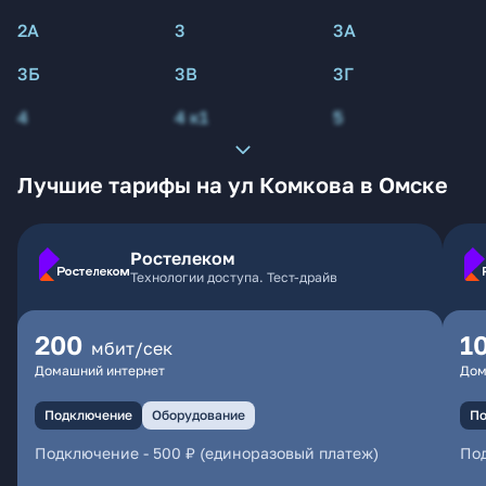
2А
3
3А
3Б
3В
3Г
4
4 к1
5
Лучшие тарифы на ул Комкова в Омске
Ростелеком
Технологии доступа. Тест-драйв
200
1
мбит/сек
Домашний интернет
Дом
Подключение
Оборудование
По
Подключение
-
500 ₽ (единоразовый платеж)
По