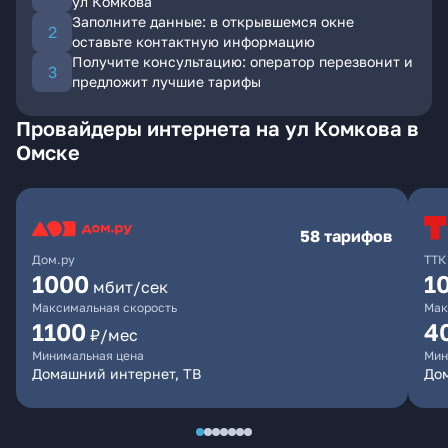
ул Комкова
Заполните данные: в открывшемся окне
оставьте контактную информацию
Получите консультацию: оператор перезвонит и
предложит лучшие тарифы
Провайдеры интернета на ул Комкова в
Омске
58 тарифов
Дом.ру
ТТК
1000
1
мбит/сек
Максимальная скорость
Мак
1100
4
₽/мес
Минимальная цена
Мин
Домашний интернет, ТВ
Дом