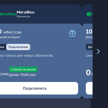
МегаФон
Минимум
0
100
мбит/сек
мбит
шний интернет
Домашний инте
али
Подключение
Детали
Под
ка только для новых абонентов.
Скидка тольк
1 месяц по акции
1
0
/мес
₽/мес
Далее
700
₽/мес
Да
Подключить