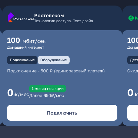
Ростелеком
Технологии доступа. Тест-драйв
100
10
мбит/сек
Домашний интернет
Дома
Подключение
Оборудование
Дет
Подключение
-
500 ₽ (единоразовый платеж)
Скид
1 месяц по акции
0
0
₽/мес
₽
Далее
650
₽/мес
Подключить