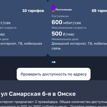
10 тарифов
65 тар
Ростелеком
600
т/сек
мбит/сек
я скорость
Максимальная скорость
500
мес
₽/мес
я цена
Минимальная цена
интернет, ТВ, мобильная
Домашний интернет, ТВ, мобиль
связь
Проверить доступность по адресу
ул Самарская 6-я в Омске
интернет предлагают 2 провайдера. Общее количество доступны
рьируются от 500 до 2050 рублей в месяц. Подайте заявку на 