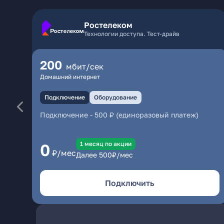
Ростелеком
Технологии доступа. Тест-драйв
200
мбит/сек
Домашний интернет
Подключение
Оборудование
Подключение
-
500 ₽ (единоразовый платеж)
1 месяц по акции
0
₽/мес
Далее
500
₽/мес
Подключить