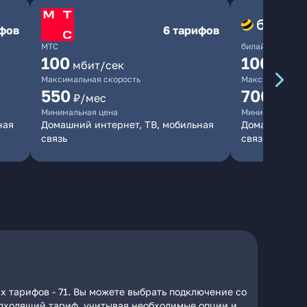
ифов
6 тарифов
МТС
билайн
100
1000
мбит/сек
мби
Максимальная скорость
Максимальная 
550
700
₽/мес
₽/мес
Минимальная цена
Минимальная ц
ная
Домашний интернет, ТВ, мобильная
Домашний инт
связь
связь
х тарифов - 71. Вы можете выбрать подключение со
подходящий тариф, учитывая необходимые опции и