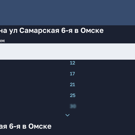
на ул Самарская 6-я в Омске
ом
12
17
21
25
30
я 6-я в Омске