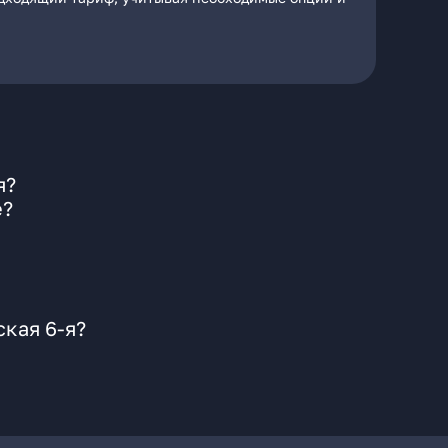
я?
е?
кая 6-я?