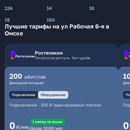
12А
14
16
18
18А
Лучшие тарифы на ул Рабочая 6-я в
Омске
Ростелеком
Технологии доступа. Тест-драйв
200
1
мбит/сек
Домашний интернет
Дом
Подключение
Оборудование
По
Подключение
-
500 ₽ (единоразовый платеж)
По
1 месяц по акции
0
0
₽/мес
Далее
500
₽/мес