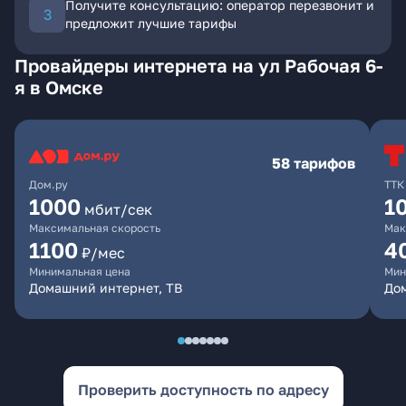
Получите консультацию: оператор перезвонит и
предложит лучшие тарифы
Провайдеры интернета на ул Рабочая 6-
я в Омске
58 тарифов
Дом.ру
ТТК
1000
1
мбит/сек
Максимальная скорость
Мак
1100
4
₽/мес
Минимальная цена
Мин
Домашний интернет, ТВ
Дом
Проверить доступность по адресу