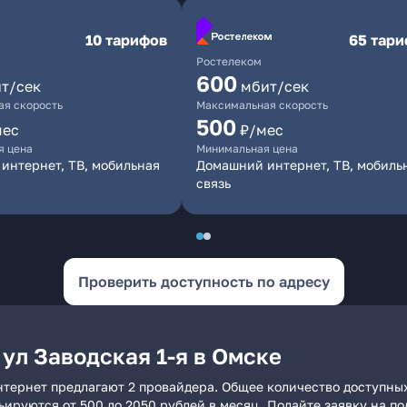
10 тарифов
65 тар
Ростелеком
600
т/сек
мбит/сек
я скорость
Максимальная скорость
500
мес
₽/мес
я цена
Минимальная цена
интернет, ТВ, мобильная
Домашний интернет, ТВ, мобиль
связь
Проверить доступность по адресу
ул Заводская 1-я в Омске
интернет предлагают 2 провайдера. Общее количество доступных
рьируются от 500 до 2050 рублей в месяц. Подайте заявку на 