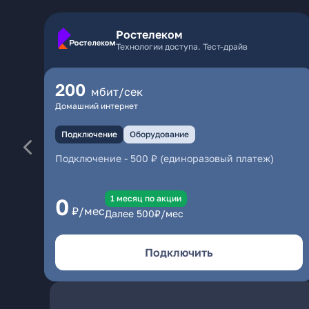
Ростелеком
Технологии доступа. Тест-драйв
200
мбит/сек
Домашний интернет
Подключение
Оборудование
Подключение
-
500 ₽ (единоразовый платеж)
1 месяц по акции
0
₽/мес
Далее
500
₽/мес
Подключить