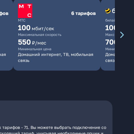
ифов
6 тарифов
МТС
билайн
100
1000
мбит/сек
мби
Максимальная скорость
Максимальная 
550
700
₽/мес
₽/мес
Минимальная цена
Минимальная ц
ная
Домашний интернет, ТВ, мобильная
Домашний инт
связь
связь
 тарифов - 71. Вы можете выбрать подключение со
подходящий тариф, учитывая необходимые опции и