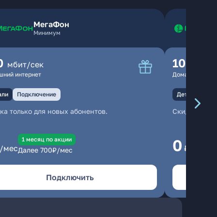
МегаФон
Минимум
0
100
мбит/сек
мбит
шний интернет
Домашний инте
али
Подключение
Детали
Под
ка только для новых абонентов.
Скидка тольк
1 месяц по акции
1
0
/мес
₽/мес
Далее
700
₽/мес
Да
Подключить