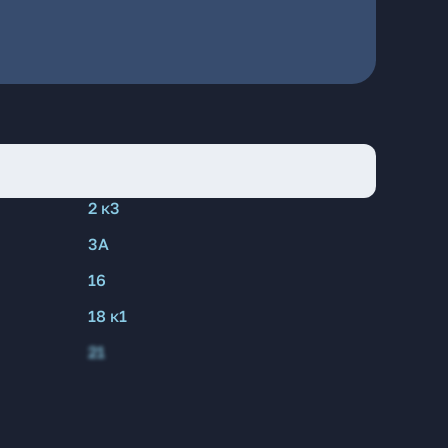
2 к3
3А
16
18 к1
21