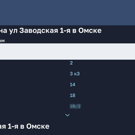
а ул Заводская 1-я в Омске
ом
2
3 к3
14
18
19/2
я 1-я в Омске