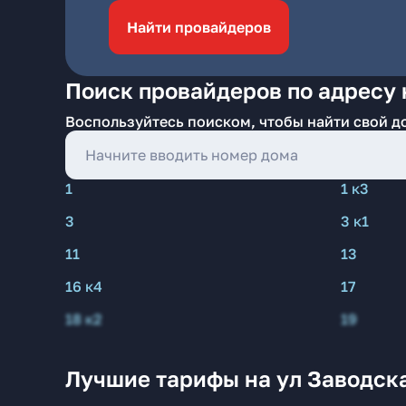
Найти провайдеров
Поиск провайдеров по адресу н
Воспользуйтесь поиском, чтобы найти свой д
1
1 к3
3
3 к1
11
13
16 к4
17
18 к2
19
Лучшие тарифы на ул Заводска