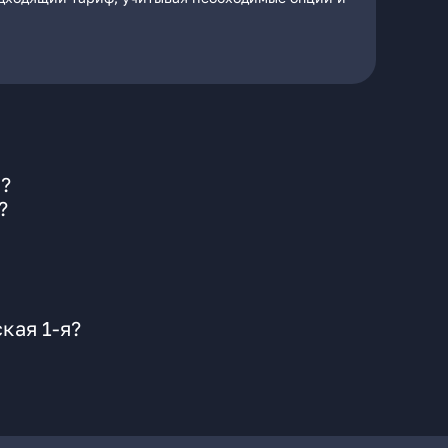
я?
?
кая 1-я?