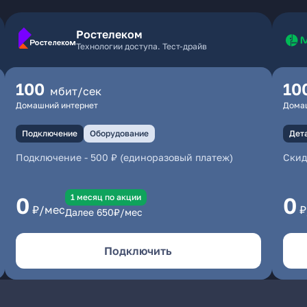
Ростелеком
Технологии доступа. Тест-драйв
100
10
мбит/сек
Домашний интернет
Дома
Подключение
Оборудование
Дет
Подключение
-
500 ₽ (единоразовый платеж)
Скид
1 месяц по акции
0
0
₽/мес
₽
Далее
650
₽/мес
Подключить