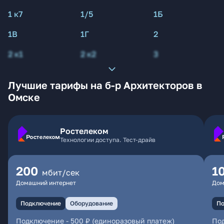
1 к7
1/5
1Б
1В
1Г
2
2 к1
2 к2
3
Лучшие тарифы на б-р Архитекторов в
Омске
Ростелеком
Технологии доступа. Тест-драйв
200
1
мбит/сек
Домашний интернет
Дом
Подключение
Оборудование
По
Подключение
-
500 ₽ (единоразовый платеж)
По