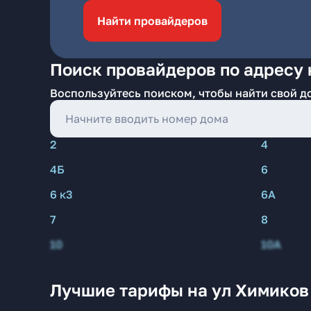
Найти провайдеров
Поиск провайдеров по адресу 
Воспользуйтесь поиском, чтобы найти свой д
2
4
4Б
6
6 к3
6А
7
8
10
10А
Лучшие тарифы на ул Химиков