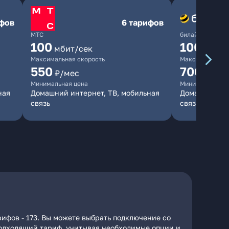
ифов
6 тарифов
МТС
билайн
100
1000
мбит/сек
мби
Максимальная скорость
Максимальная 
550
700
₽/мес
₽/мес
Минимальная цена
Минимальная ц
ная
Домашний интернет, ТВ, мобильная
Домашний инт
связь
связь
ифов - 173. Вы можете выбрать подключение со
 подходящий тариф, учитывая необходимые опции и