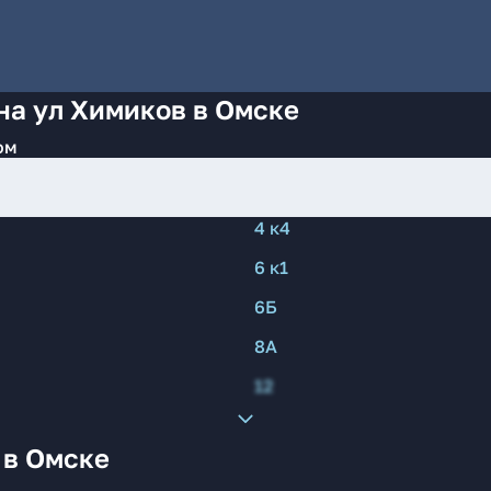
на ул Химиков в Омске
ом
4 к4
6 к1
6Б
8А
12
 в Омске