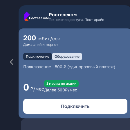
Ростелеком
Технологии доступа. Тест-драйв
200
мбит/сек
Домашний интернет
Подключение
Оборудование
Подключение
-
500 ₽ (единоразовый платеж)
1 месяц по акции
0
₽/мес
Далее
500
₽/мес
Подключить