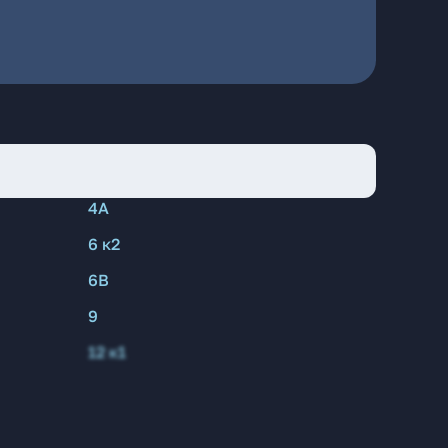
4А
6 к2
6В
9
12 к1