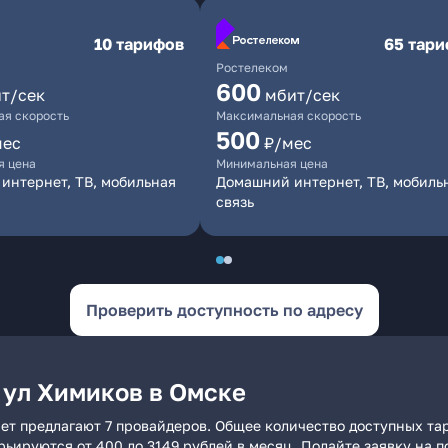
10 тарифов
65 тар
Ростелеком
600
т/сек
мбит/сек
я скорость
Максимальная скорость
500
мес
₽/мес
я цена
Минимальная цена
интернет, ТВ, мобильная
Домашний интернет, ТВ, мобиль
связь
Проверить доступность по адресу
 ул Химиков в Омске
ет предлагают 7 провайдеров. Общее количество доступных тар
арьируются от 400 до 3149 рублей в месяц. Подайте заявку на