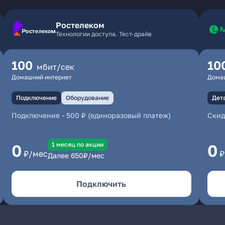
Ростелеком
Технологии доступа. Тест-драйв
100
10
мбит/сек
Домашний интернет
Дома
Подключение
Оборудование
Дет
Подключение
-
500 ₽ (единоразовый платеж)
Скид
1 месяц по акции
0
0
₽/мес
₽
Далее
650
₽/мес
Подключить