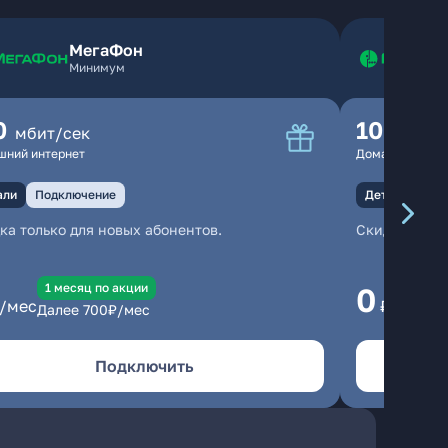
МегаФон
Минимум
0
100
мбит/сек
мбит
шний интернет
Домашний инте
али
Подключение
Детали
Под
ка только для новых абонентов.
Скидка тольк
1 месяц по акции
1
0
/мес
₽/мес
Далее
700
₽/мес
Да
Подключить