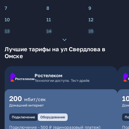
7
8
9
10
11
12
13
14
15
Лучшие тарифы на ул Свердлова в
Омске
Ростелеком
Технологии доступа. Тест-драйв
200
1
мбит/сек
Домашний интернет
Дом
Подключение
Оборудование
По
Подключение
-
500 ₽ (единоразовый платеж)
По