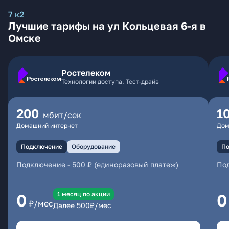
7 к2
Лучшие тарифы на ул Кольцевая 6-я в
Омске
Ростелеком
Технологии доступа. Тест-драйв
200
1
мбит/сек
Домашний интернет
Дом
Подключение
Оборудование
По
Подключение
-
500 ₽ (единоразовый платеж)
По
1 месяц по акции
0
0
₽/мес
Далее
500
₽/мес