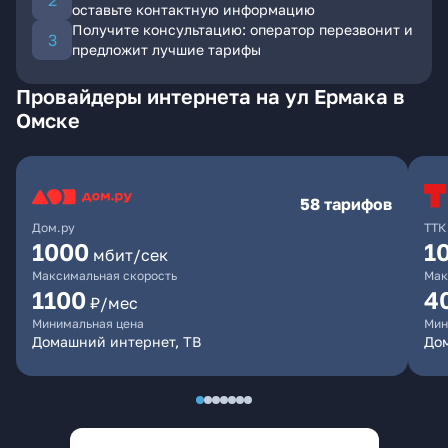
оставьте контактную информацию
Получите консультацию: оператор перезвонит и
предложит лучшие тарифы
Провайдеры интернета на ул Ермака в
Омске
58 тарифов
Дом.ру
ТТК
1000
1
мбит/сек
Максимальная скорость
Мак
1100
4
₽/мес
Минимальная цена
Мин
Домашний интернет, ТВ
Дом