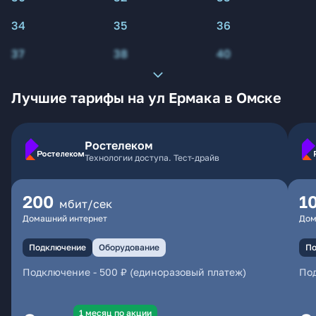
34
35
36
37
38
40
Лучшие тарифы на ул Ермака в Омске
Ростелеком
Технологии доступа. Тест-драйв
200
1
мбит/сек
Домашний интернет
Дом
Подключение
Оборудование
По
Подключение
-
500 ₽ (единоразовый платеж)
По
1 месяц по акции