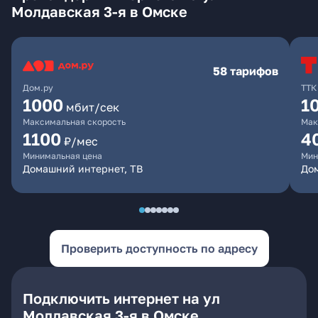
Молдавская 3-я в Омске
58 тарифов
Дом.ру
ТТК
1000
1
мбит/сек
Максимальная скорость
Мак
1100
4
₽/мес
Минимальная цена
Мин
Домашний интернет, ТВ
Дом
Проверить доступность по адресу
Подключить интернет на ул
Молдавская 3-я в Омске