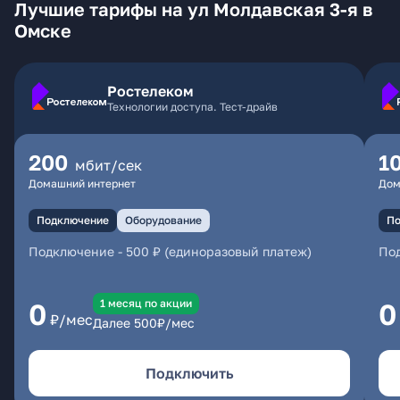
Лучшие тарифы на ул Молдавская 3-я в
Омске
Ростелеком
Технологии доступа. Тест-драйв
200
1
мбит/сек
Домашний интернет
Дом
Подключение
Оборудование
По
Подключение
-
500 ₽ (единоразовый платеж)
По
1 месяц по акции
0
0
₽/мес
Далее
500
₽/мес
Подключить