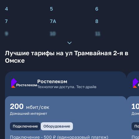
4
5
6
7
7А
8
9
10
11
Лучшие тарифы на ул Трамвайная 2-я в
Омске
Ростелеком
Технологии доступа. Тест-драйв
200
1
мбит/сек
Домашний интернет
Дом
Подключение
Оборудование
По
Подключение
-
500 ₽ (единоразовый платеж)
По