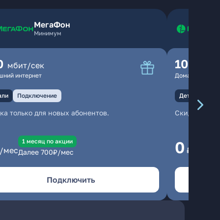
МегаФон
Минимум
0
100
мбит/сек
мбит
шний интернет
Домашний инте
али
Подключение
Детали
Под
ка только для новых абонентов.
Скидка тольк
1 месяц по акции
1
0
/мес
₽/мес
Далее
700
₽/мес
Да
Подключить