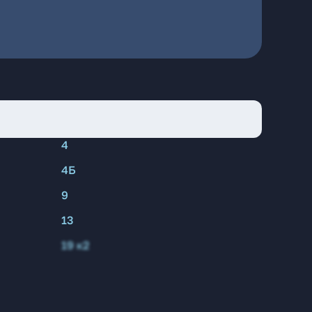
4
4Б
9
13
19 к2