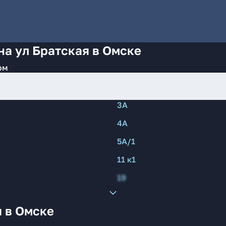
на ул Братская в Омске
ом
3А
4А
5А/1
11 к1
19
 в Омске