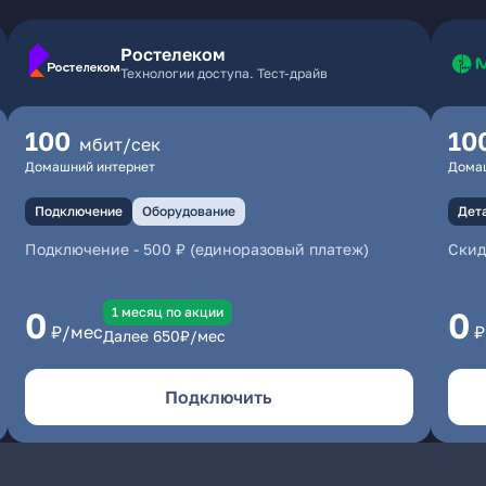
Ростелеком
Технологии доступа. Тест-драйв
100
10
мбит/сек
Домашний интернет
Дома
Подключение
Оборудование
Дет
Подключение
-
500 ₽ (единоразовый платеж)
Скид
1 месяц по акции
0
0
₽/мес
₽
Далее
650
₽/мес
Подключить