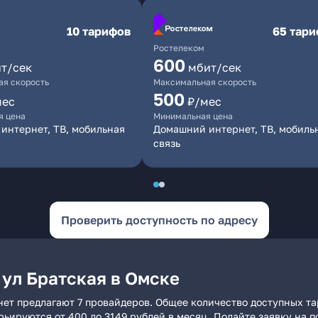
10 тарифов
65 тар
Ростелеком
600
т/сек
мбит/сек
я скорость
Максимальная скорость
500
мес
₽/мес
я цена
Минимальная цена
интернет, ТВ, мобильная
Домашний интернет, ТВ, мобиль
связь
Проверить доступность по адресу
 ул Братская в Омске
нет предлагают 7 провайдеров. Общее количество доступных та
арьируются от 400 до 3149 рублей в месяц. Подайте заявку на