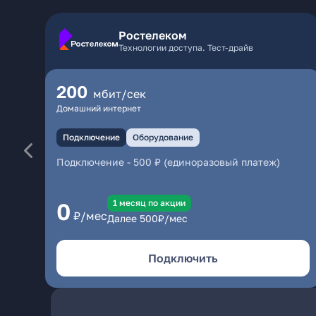
Ростелеком
Технологии доступа. Тест-драйв
200
мбит/сек
Домашний интернет
Подключение
Оборудование
Подключение
-
500 ₽ (единоразовый платеж)
1 месяц по акции
0
₽/мес
Далее
500
₽/мес
Подключить