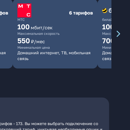
ифов
6 тарифов
МТС
билайн
100
1000
мбит/сек
мби
Максимальная скорость
Максимальная 
550
700
₽/мес
₽/мес
Минимальная цена
Минимальная ц
ная
Домашний интернет, ТВ, мобильная
Домашний инт
связь
связь
рифов - 173. Вы можете выбрать подключение со
 подходящий тариф, учитывая необходимые опции и