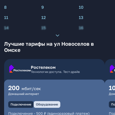
8
9
10
11
12
13
14
15
16
Лучшие тарифы на ул Новоселов в
Омске
Ростелеком
Технологии доступа. Тест-драйв
200
1
мбит/сек
Домашний интернет
Дом
Подключение
Оборудование
По
Подключение
-
500 ₽ (единоразовый платеж)
По