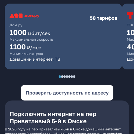
58 тарифов
Дом.ру
ТТК
1000
1
мбит/сек
Максимальная скорость
Мак
1100
4
₽/мес
Минимальная цена
Мин
Домашний интернет, ТВ
Дом
Проверить доступность по адресу
Подключить интернет на пер
Приветливый 6-й в Омске
В 2026 году на пер Приветливый 6-й в Омске домашний интернет
предлагают 2 провайдера. Общее количество доступных тарифов -