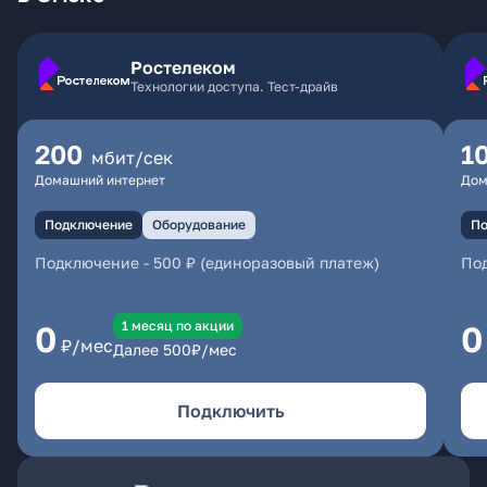
Ростелеком
Технологии доступа. Тест-драйв
200
1
мбит/сек
Домашний интернет
Дом
Подключение
Оборудование
По
Подключение
-
500 ₽ (единоразовый платеж)
По
1 месяц по акции
0
0
₽/мес
Далее
500
₽/мес
Подключить