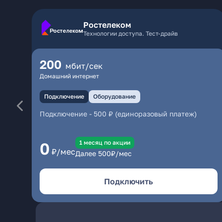
Ростелеком
Технологии доступа. Тест-драйв
200
мбит/сек
Домашний интернет
Подключение
Оборудование
Подключение
-
500 ₽ (единоразовый платеж)
1 месяц по акции
0
₽/мес
Далее
500
₽/мес
Подключить