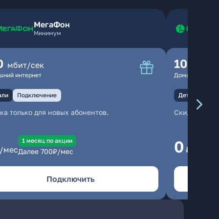
МегаФон
Минимум
0
100
мбит/сек
мбит
шний интернет
Домашний инте
али
Подключение
Детали
Под
ка только для новых абонентов.
Скидка тольк
1 месяц по акции
1
0
/мес
₽/мес
Далее
700
₽/мес
Да
Подключить