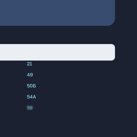
21
49
50Б
54А
59