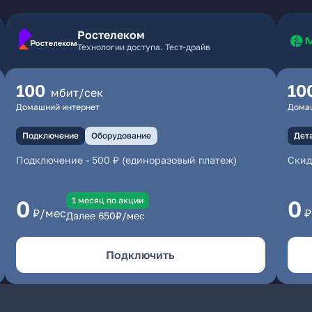
Ростелеком
Технологии доступа. Тест-драйв
100
10
мбит/сек
Домашний интернет
Дома
Подключение
Оборудование
Дет
Подключение
-
500 ₽ (единоразовый платеж)
Скид
1 месяц по акции
0
0
₽/мес
₽
Далее
650
₽/мес
Подключить