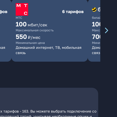
ифов
6 тарифов
МТС
билайн
100
1000
мбит/сек
мби
Максимальная скорость
Максимальная 
550
700
₽/мес
₽/мес
Минимальная цена
Минимальная ц
ная
Домашний интернет, ТВ, мобильная
Домашний инт
связь
связь
х тарифов - 163. Вы можете выбрать подключение со
 подходящий тариф, учитывая необходимые опции и