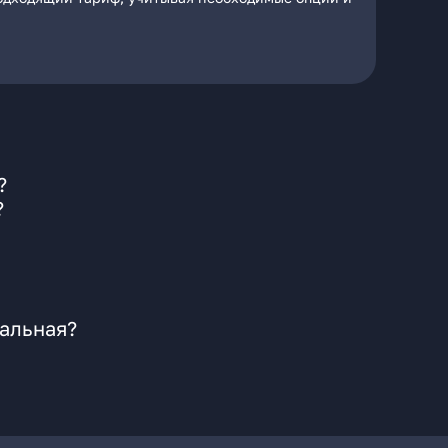
?
?
тальная?