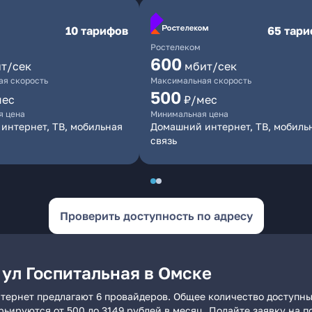
10 тарифов
65 тар
Ростелеком
600
т/сек
мбит/сек
я скорость
Максимальная скорость
500
мес
₽/мес
я цена
Минимальная цена
интернет, ТВ, мобильная
Домашний интернет, ТВ, мобиль
связь
Проверить доступность по адресу
ул Госпитальная в Омске
нтернет предлагают 6 провайдеров. Общее количество доступны
арьируются от 500 до 3149 рублей в месяц. Подайте заявку на