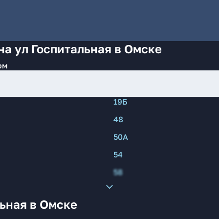
на ул Госпитальная в Омске
ом
19Б
48
50А
54
58
ьная в Омске