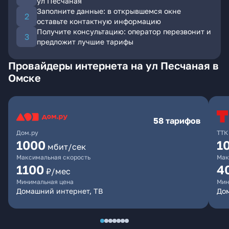
ул Песчаная
Заполните данные: в открывшемся окне
оставьте контактную информацию
Получите консультацию: оператор перезвонит и
предложит лучшие тарифы
Провайдеры интернета на ул Песчаная в
Омске
58 тарифов
Дом.ру
ТТК
1000
1
мбит/сек
Максимальная скорость
Мак
1100
4
₽/мес
Минимальная цена
Мин
Домашний интернет, ТВ
Дом