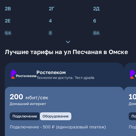
2В
2Г
2Д
2Е
4
6
6А
8
8А
Лучшие тарифы на ул Песчаная в Омске
Ростелеком
Технологии доступа. Тест-драйв
200
1
мбит/сек
Домашний интернет
Дом
Подключение
Оборудование
По
Подключение
-
500 ₽ (единоразовый платеж)
По