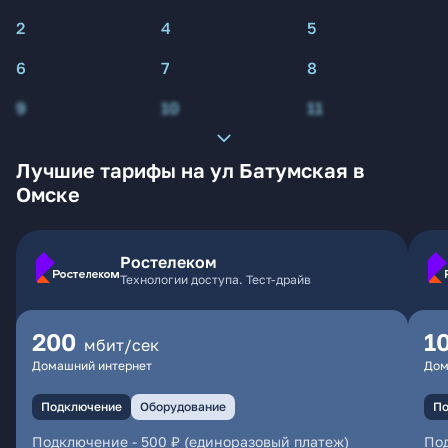
2
4
5
6
7
8
9
10
11
Лучшие тарифы на ул Батумская в
Омске
Ростелеком
Технологии доступа. Тест-драйв
200
1
мбит/сек
Домашний интернет
Дом
Подключение
Оборудование
По
Подключение
-
500 ₽ (единоразовый платеж)
По