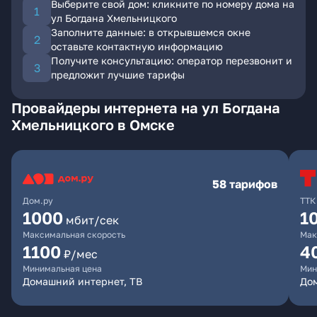
Выберите свой дом: кликните по номеру дома на
ул Богдана Хмельницкого
Заполните данные: в открывшемся окне
оставьте контактную информацию
Получите консультацию: оператор перезвонит и
предложит лучшие тарифы
Провайдеры интернета на ул Богдана
Хмельницкого в Омске
58 тарифов
Дом.ру
ТТК
1000
1
мбит/сек
Максимальная скорость
Мак
1100
4
₽/мес
Минимальная цена
Мин
Домашний интернет, ТВ
Дом