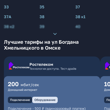
33
35
37
37А
38
38 к1
38 к2
39
40
Лучшие тарифы на ул Богдана
Хмельницкого в Омске
Ростелеком
Технологии доступа. Тест-драйв
200
1
мбит/сек
Домашний интернет
Дом
Подключение
Оборудование
По
Подключение
-
500 ₽ (единоразовый платеж)
По