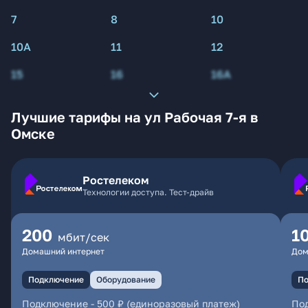
7
8
10
10А
11
12
15
16
16А
Лучшие тарифы на ул Рабочая 7-я в
Омске
Ростелеком
Технологии доступа. Тест-драйв
200
1
мбит/сек
Домашний интернет
Дом
Подключение
Оборудование
По
Подключение
-
500 ₽ (единоразовый платеж)
По