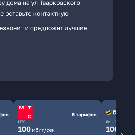
у дома на ул Тварковского
е оставьте контактную
резвонит и предложит лучшие
ифов
6 тарифов
МТС
билайн
100
1000
мбит/сек
мби