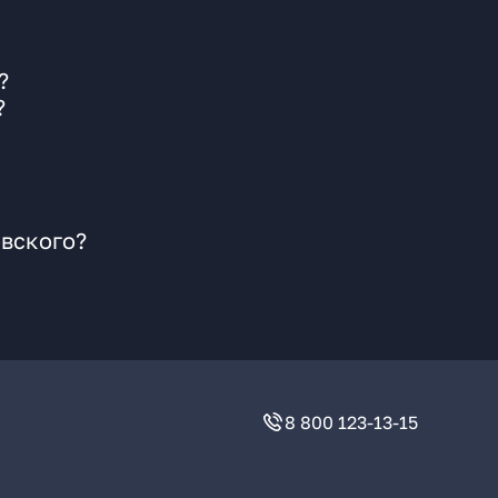
?
?
овского?
8 800 123-13-15