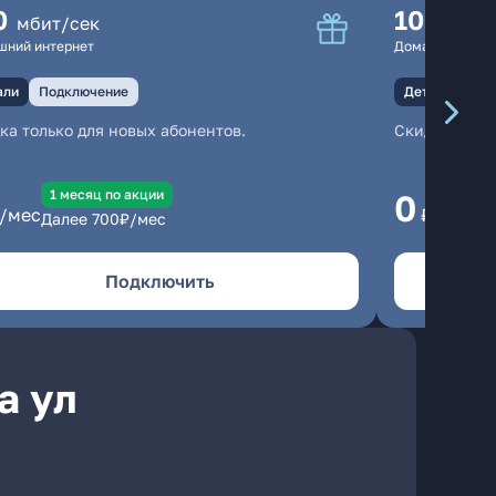
0
100
мбит/сек
мбит
шний интернет
Домашний инте
али
Подключение
Детали
Под
ка только для новых абонентов.
Скидка тольк
1 месяц по акции
1
0
/мес
₽/мес
Далее
700
₽/мес
Да
Подключить
а ул