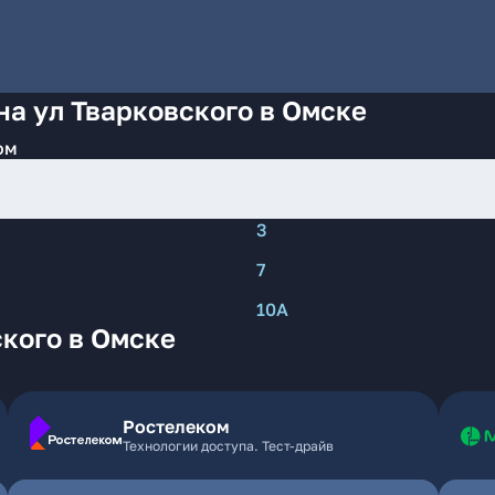
на ул Тварковского в Омске
ом
3
7
10А
кого в Омске
Ростелеком
Технологии доступа. Тест-драйв