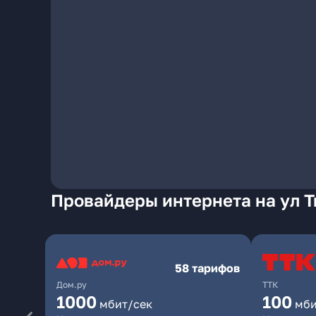
Провайдеры интернета на ул Т
58 тарифов
Дом.ру
ТТК
1000
100
мбит/сек
мби