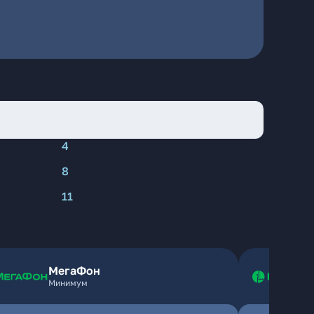
4
8
11
МегаФон
Минимум