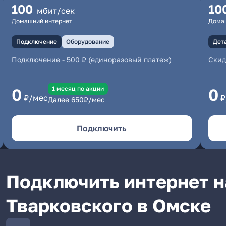
100
10
мбит/сек
Домашний интернет
Дома
Подключение
Оборудование
Дет
Подключение
-
500 ₽ (единоразовый платеж)
Скид
1 месяц по акции
0
0
₽/мес
₽
Далее
650
₽/мес
Подключить
Подключить интернет н
Тварковского в Омске