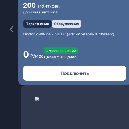
200
мбит/сек
Домашний интернет
Подключение
Оборудование
Подключение
-
500 ₽ (единоразовый платеж)
1 месяц по акции
0
₽/мес
Далее
500
₽/мес
Подключить