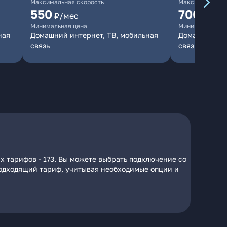
Максимальная скорость
Максимальная 
550
700
₽/мес
₽/мес
Минимальная цена
Минимальная ц
ная
Домашний интернет, ТВ, мобильная
Домашний инт
связь
связь
х тарифов - 173. Вы можете выбрать подключение со
 подходящий тариф, учитывая необходимые опции и