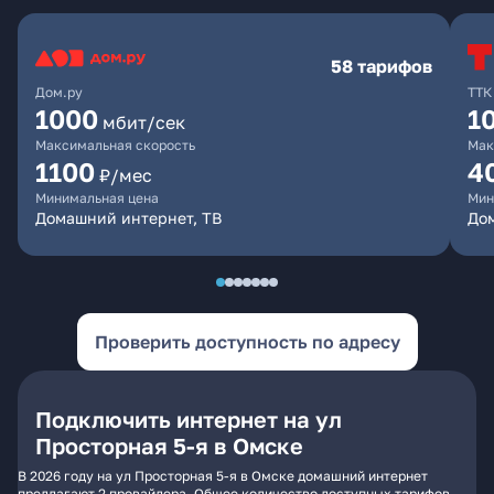
58 тарифов
Дом.ру
ТТК
1000
1
мбит/сек
Максимальная скорость
Мак
1100
4
₽/мес
Минимальная цена
Мин
Домашний интернет, ТВ
Дом
Проверить доступность по адресу
Подключить интернет на ул
Просторная 5-я в Омске
В 2026 году на ул Просторная 5-я в Омске домашний интернет
предлагают 2 провайдера. Общее количество доступных тарифов -