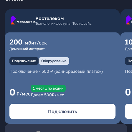
Ростелеком
Технологии доступа. Тест-драйв
200
1
мбит/сек
Домашний интернет
Дом
Подключение
Оборудование
По
Подключение
-
500 ₽ (единоразовый платеж)
По
1 месяц по акции
0
0
₽/мес
Далее
500
₽/мес
Подключить