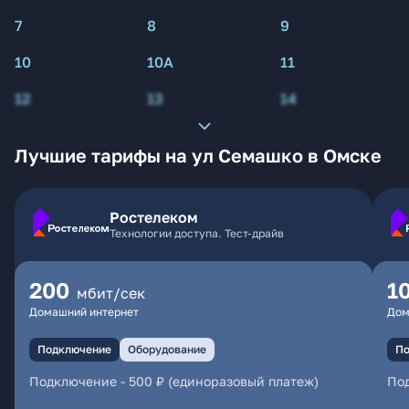
7
8
9
10
10А
11
12
13
14
Лучшие тарифы на ул Семашко в Омске
Ростелеком
Технологии доступа. Тест-драйв
200
1
мбит/сек
Домашний интернет
Дом
Подключение
Оборудование
По
Подключение
-
500 ₽ (единоразовый платеж)
По