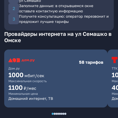
ул Семашко
Заполните данные: в открывшемся окне
оставьте контактную информацию
Получите консультацию: оператор перезвонит и
предложит лучшие тарифы
Провайдеры интернета на ул Семашко в
Омске
58 тарифов
Дом.ру
ТТК
1000
1
мбит/сек
Максимальная скорость
Мак
1100
4
₽/мес
Минимальная цена
Мин
Домашний интернет, ТВ
Дом