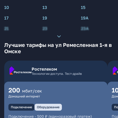
10
13
15
17
19
19А
21
23
23А
Лучшие тарифы на ул Ремесленная 1-я в
Омске
Ростелеком
Технологии доступа. Тест-драйв
200
1
мбит/сек
Домашний интернет
Дом
Подключение
Оборудование
По
Подключение
-
500 ₽ (единоразовый платеж)
По