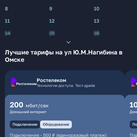
8
9
10
11
12
13
14
15
16
Лучшие тарифы на ул Ю.М.Нагибина в
Омске
Ростелеком
Технологии доступа. Тест-драйв
200
1
мбит/сек
Домашний интернет
Дом
Подключение
Оборудование
По
Подключение
-
500 ₽ (единоразовый платеж)
По