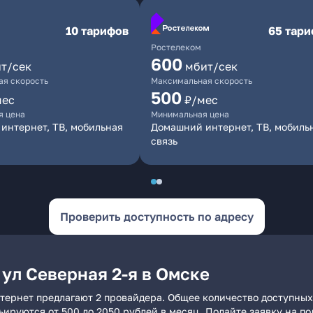
10 тарифов
65 тар
Ростелеком
600
т/сек
мбит/сек
я скорость
Максимальная скорость
500
мес
₽/мес
я цена
Минимальная цена
интернет, ТВ, мобильная
Домашний интернет, ТВ, мобиль
связь
Проверить доступность по адресу
ул Северная 2-я в Омске
нтернет предлагают 2 провайдера. Общее количество доступных
рьируются от 500 до 2050 рублей в месяц. Подайте заявку на 