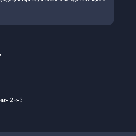
?
?
ая 2-я?