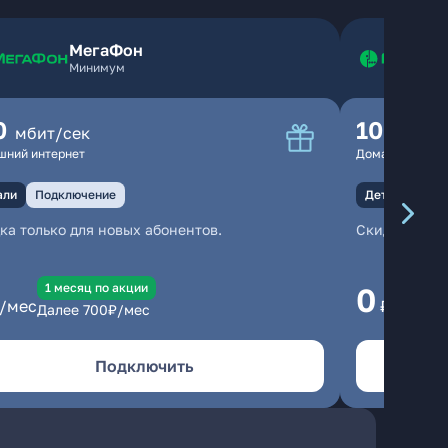
МегаФон
Минимум
0
100
мбит/сек
мбит
шний интернет
Домашний инте
али
Подключение
Детали
Под
ка только для новых абонентов.
Скидка тольк
1 месяц по акции
1
0
/мес
₽/мес
Далее
700
₽/мес
Да
Подключить