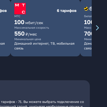
ифов
6 тарифов
МТС
билайн
100
1000
мбит/сек
мби
Максимальная скорость
Максимальная 
550
700
₽/мес
₽/мес
Минимальная цена
Минимальная ц
ная
Домашний интернет, ТВ, мобильная
Домашний инт
связь
связь
 тарифов - 71. Вы можете выбрать подключение со
подходящий тариф, учитывая необходимые опции и