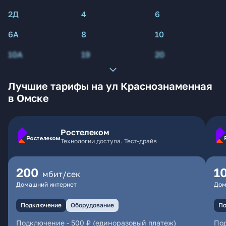
2Д
4
6
6А
8
10
10А
19
20
Лучшие тарифы на ул Краснознаменная
в Омске
Ростелеком
Технологии доступа. Тест-драйв
200
1
мбит/сек
Домашний интернет
Дом
Подключение
Оборудование
По
Подключение
-
500 ₽ (единоразовый платеж)
По