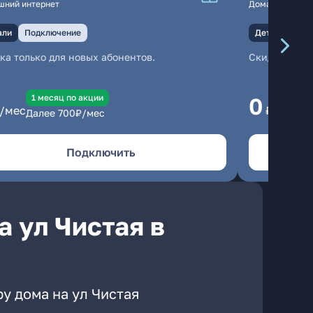
шний интернет
Домашний инте
али
Подключение
Детали
Под
ка только для новых абонентов.
Скидка тольк
1 месяц по акции
1
0
/мес
₽/мес
Далее
700
₽/мес
Да
Подключить
 ул Чистая в
у дома на ул Чистая