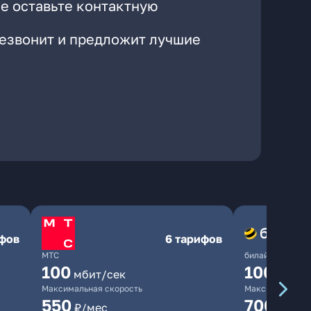
е оставьте контактную
резвонит и предложит лучшие
ифов
6 тарифов
МТС
билайн
100
1000
мбит/сек
мби
Максимальная скорость
Максимальная 
550
700
₽/мес
₽/мес