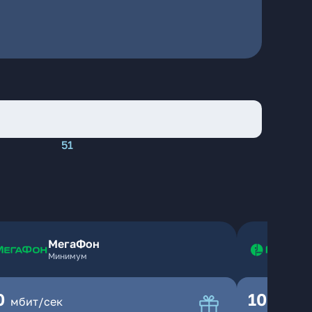
51
МегаФон
Минимум
0
100
мбит/сек
мбит