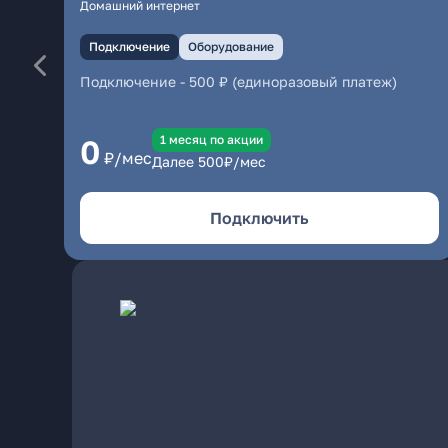
Домашний интернет
Подключение
Оборудование
Подключение
-
500 ₽ (единоразовый платеж)
1 месяц по акции
0
₽/мес
Далее
500
₽/мес
Подключить