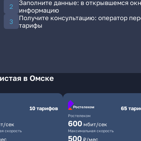
Заполните данные: в открывшемся окн
информацию
Получите консультацию: оператор пе
тарифы
истая в Омске
10 тарифов
65 тар
Ростелеком
600
т/сек
мбит/сек
я скорость
Максимальная скорость
500
мес
₽/мес